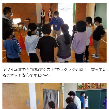
キツイ坂道でも“電動アシスト”でラクラク介助！ 乗ってい
るご本人も安心ですね(^-^)