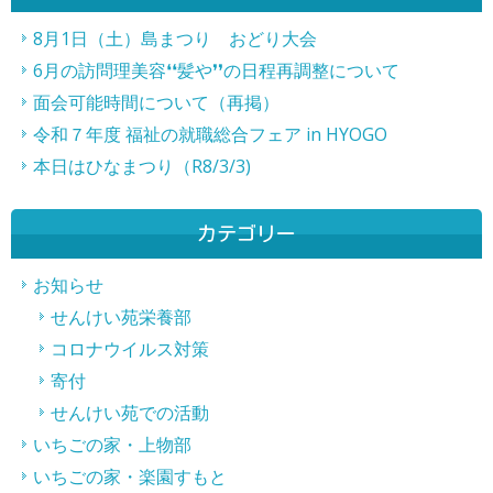
記
事
8月1日（土）島まつり おどり大会
6月の訪問理美容❛❛髪や❜❜の日程再調整について
へ
面会可能時間について（再掲）
の
令和７年度 福祉の就職総合フェア in HYOGO
リ
本日はひなまつり（R8/3/3)
ン
ク
カテゴリー
お知らせ
せんけい苑栄養部
コロナウイルス対策
寄付
せんけい苑での活動
いちごの家・上物部
いちごの家・楽園すもと