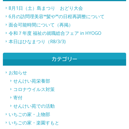
事
8月1日（土）島まつり おどり大会
6月の訪問理美容❛❛髪や❜❜の日程再調整について
へ
面会可能時間について（再掲）
の
令和７年度 福祉の就職総合フェア in HYOGO
リ
本日はひなまつり（R8/3/3)
ン
ク
カテゴリー
お知らせ
せんけい苑栄養部
コロナウイルス対策
寄付
せんけい苑での活動
いちごの家・上物部
いちごの家・楽園すもと