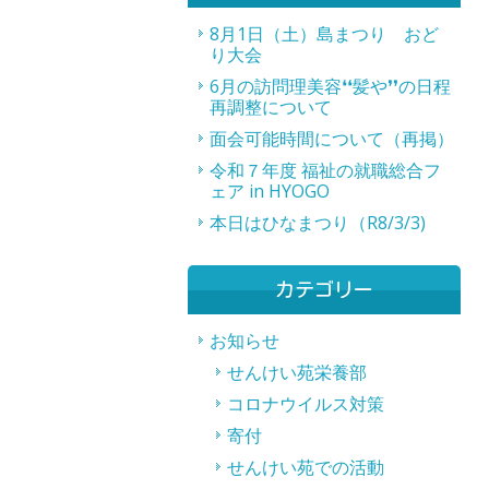
8月1日（土）島まつり おど
り大会
6月の訪問理美容❛❛髪や❜❜の日程
再調整について
面会可能時間について（再掲）
令和７年度 福祉の就職総合フ
ェア in HYOGO
本日はひなまつり（R8/3/3)
カテゴリー
お知らせ
せんけい苑栄養部
コロナウイルス対策
寄付
せんけい苑での活動