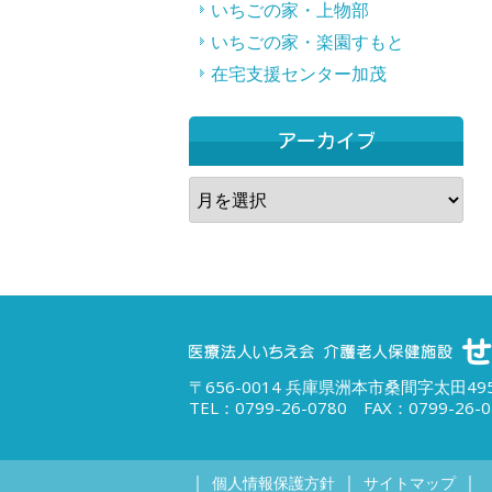
いちごの家・上物部
いちごの家・楽園すもと
在宅支援センター加茂
アーカイブ
ア
ー
カ
イ
ブ
〒656-0014 兵庫県洲本市桑間字太田495
TEL：0799-26-0780 FAX：0799-26-0
｜
｜
｜
個人情報保護方針
サイトマップ