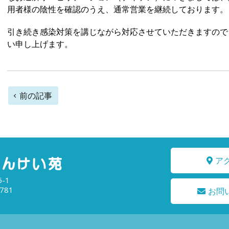
用者様の陰性を確認のうえ、通常営業を継続しております。
引き続き感染対策を講じながら対応させていただきますので
い申し上げます。
前
前の記事
後
の
記
ア
事
-1
へ
781
お問
の
リ