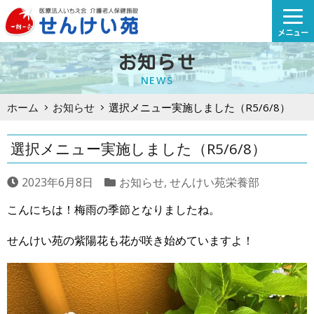
Skip
to
メニュー
content
お知らせ
NEWS
ホーム
お知らせ
選択メニュー実施しました（R5/6/8）
選択メニュー実施しました（R5/6/8）
2023年6月8日
お知らせ
,
せんけい苑栄養部
こんにちは！梅雨の季節となりましたね。
せんけい苑の紫陽花も花が咲き始めていますよ！