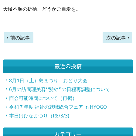
天候不順の折柄、どうかご自愛を。
前
前の記事
次の記事
後
の
最近の投稿
記
事
8月1日（土）島まつり おどり大会
6月の訪問理美容❛❛髪や❜❜の日程再調整について
へ
面会可能時間について（再掲）
の
令和７年度 福祉の就職総合フェア in HYOGO
リ
本日はひなまつり（R8/3/3)
ン
ク
カテゴリー