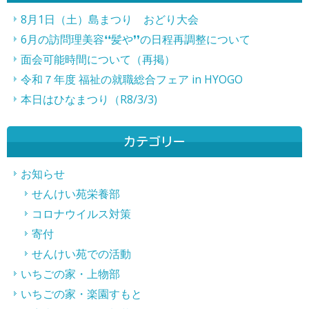
事
8月1日（土）島まつり おどり大会
6月の訪問理美容❛❛髪や❜❜の日程再調整について
へ
面会可能時間について（再掲）
の
令和７年度 福祉の就職総合フェア in HYOGO
リ
本日はひなまつり（R8/3/3)
ン
ク
カテゴリー
お知らせ
せんけい苑栄養部
コロナウイルス対策
寄付
せんけい苑での活動
いちごの家・上物部
いちごの家・楽園すもと