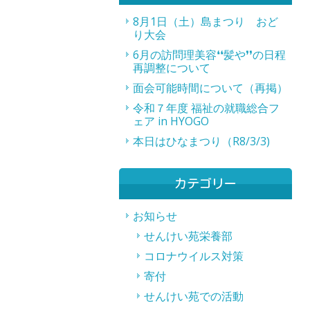
8月1日（土）島まつり おど
り大会
6月の訪問理美容❛❛髪や❜❜の日程
再調整について
面会可能時間について（再掲）
令和７年度 福祉の就職総合フ
ェア in HYOGO
本日はひなまつり（R8/3/3)
カテゴリー
お知らせ
せんけい苑栄養部
コロナウイルス対策
寄付
せんけい苑での活動