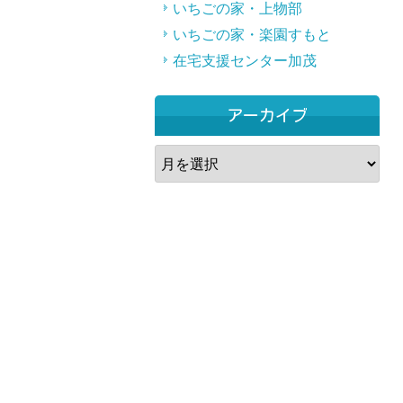
いちごの家・上物部
いちごの家・楽園すもと
在宅支援センター加茂
アーカイブ
ア
ー
カ
イ
ブ