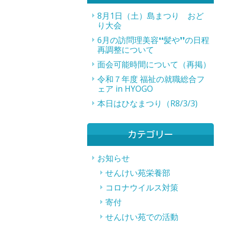
8月1日（土）島まつり おど
り大会
6月の訪問理美容❛❛髪や❜❜の日程
再調整について
面会可能時間について（再掲）
令和７年度 福祉の就職総合フ
ェア in HYOGO
本日はひなまつり（R8/3/3)
カテゴリー
お知らせ
せんけい苑栄養部
コロナウイルス対策
寄付
せんけい苑での活動