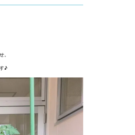
せ。
す♪