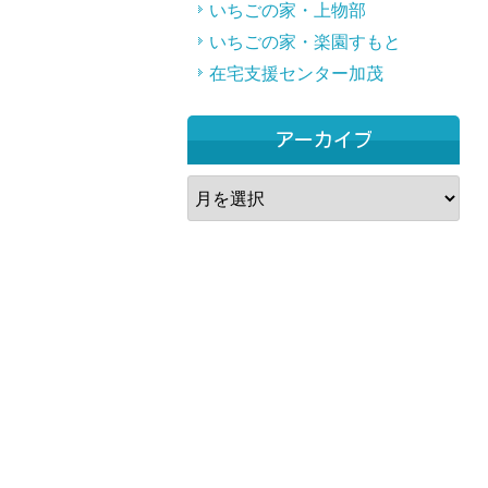
いちごの家・上物部
いちごの家・楽園すもと
在宅支援センター加茂
アーカイブ
ア
ー
カ
イ
ブ