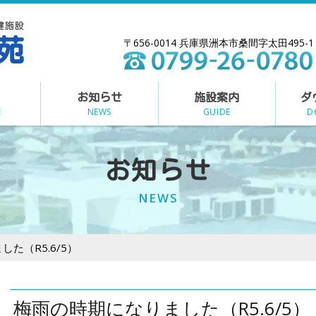
〒656-0014 兵庫県洲本市桑間字太田495-1
お知らせ
施設案内
ダ
E
NEWS
GUIDE
D
お知らせ
NEWS
た（R5.6/5）
梅雨の時期になりました（R5.6/5）