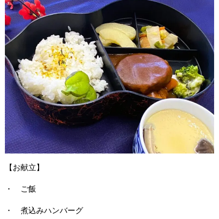
【お献立】
・ ご飯
・ 煮込みハンバーグ