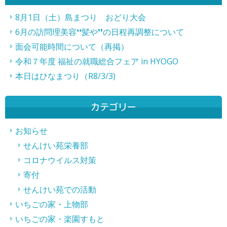
事
8月1日（土）島まつり おどり大会
6月の訪問理美容❛❛髪や❜❜の日程再調整について
へ
面会可能時間について（再掲）
の
令和７年度 福祉の就職総合フェア in HYOGO
リ
本日はひなまつり（R8/3/3)
ン
ク
カテゴリー
お知らせ
せんけい苑栄養部
コロナウイルス対策
寄付
せんけい苑での活動
いちごの家・上物部
いちごの家・楽園すもと