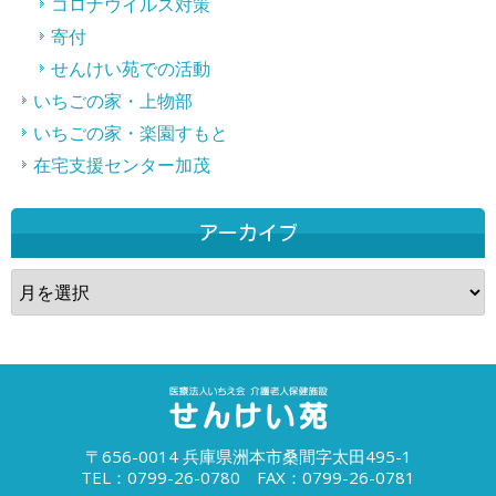
コロナウイルス対策
寄付
せんけい苑での活動
いちごの家・上物部
いちごの家・楽園すもと
在宅支援センター加茂
アーカイブ
ア
ー
カ
イ
ブ
〒656-0014 兵庫県洲本市桑間字太田495-1
TEL：0799-26-0780 FAX：0799-26-0781