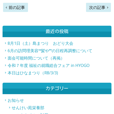
前
前の記事
次の記事
後
の
最近の投稿
記
事
8月1日（土）島まつり おどり大会
6月の訪問理美容❛❛髪や❜❜の日程再調整について
へ
面会可能時間について（再掲）
の
令和７年度 福祉の就職総合フェア in HYOGO
リ
本日はひなまつり（R8/3/3)
ン
ク
カテゴリー
お知らせ
せんけい苑栄養部