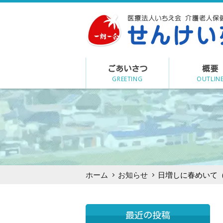
Skip
to
content
ごあいさつ
概要
GREETING
OUTLIN
ホーム
お知らせ
日増しに春めいて（R5
最近の投稿