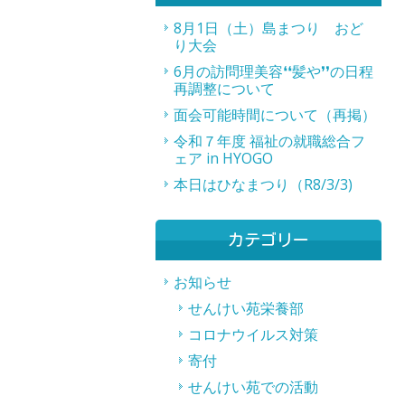
8月1日（土）島まつり おど
り大会
6月の訪問理美容❛❛髪や❜❜の日程
再調整について
面会可能時間について（再掲）
令和７年度 福祉の就職総合フ
ェア in HYOGO
本日はひなまつり（R8/3/3)
カテゴリー
お知らせ
せんけい苑栄養部
コロナウイルス対策
寄付
せんけい苑での活動