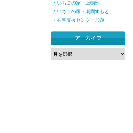
いちごの家・上物部
いちごの家・楽園すもと
在宅支援センター加茂
アーカイブ
ア
ー
カ
イ
ブ