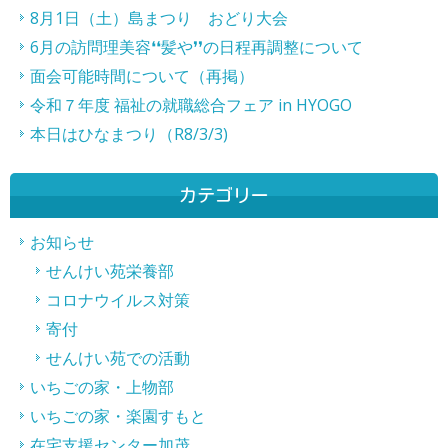
事
8月1日（土）島まつり おどり大会
6月の訪問理美容❛❛髪や❜❜の日程再調整について
へ
面会可能時間について（再掲）
の
令和７年度 福祉の就職総合フェア in HYOGO
リ
本日はひなまつり（R8/3/3)
ン
ク
カテゴリー
お知らせ
せんけい苑栄養部
コロナウイルス対策
寄付
せんけい苑での活動
いちごの家・上物部
いちごの家・楽園すもと
在宅支援センター加茂