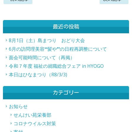
後
の
最近の投稿
記
事
8月1日（土）島まつり おどり大会
6月の訪問理美容❛❛髪や❜❜の日程再調整について
へ
面会可能時間について（再掲）
の
令和７年度 福祉の就職総合フェア in HYOGO
リ
本日はひなまつり（R8/3/3)
ン
ク
カテゴリー
お知らせ
せんけい苑栄養部
コロナウイルス対策