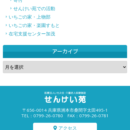
寄付
せんけい苑での活動
いちごの家・上物部
いちごの家・楽園すもと
在宅支援センター加茂
アーカイブ
ア
ー
カ
イ
ブ
〒656-0014 兵庫県洲本市桑間字太田495-1
TEL：0799-26-0780 FAX：0799-26-0781
アクセス