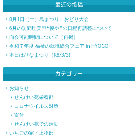
最近の投稿
記
事
8月1日（土）島まつり おどり大会
6月の訪問理美容❛❛髪や❜❜の日程再調整について
へ
面会可能時間について（再掲）
の
令和７年度 福祉の就職総合フェア in HYOGO
リ
本日はひなまつり（R8/3/3)
ン
ク
カテゴリー
お知らせ
せんけい苑栄養部
コロナウイルス対策
寄付
せんけい苑での活動
いちごの家・上物部