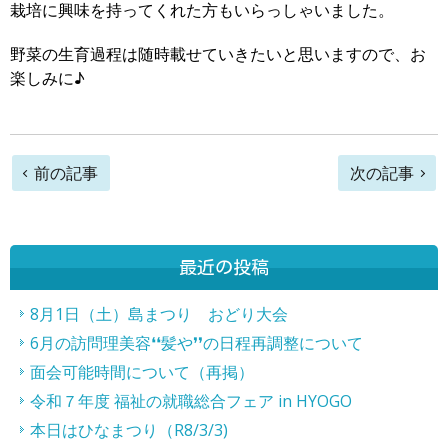
栽培に興味を持ってくれた方もいらっしゃいました。
野菜の生育過程は随時載せていきたいと思いますので、お
楽しみに♪
前
前の記事
次の記事
後
の
最近の投稿
記
事
8月1日（土）島まつり おどり大会
6月の訪問理美容❛❛髪や❜❜の日程再調整について
へ
面会可能時間について（再掲）
の
令和７年度 福祉の就職総合フェア in HYOGO
リ
本日はひなまつり（R8/3/3)